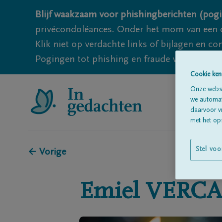
Blijf waakzaam voor phishingberichten (pogi
privécondoléances. Onder het mom van een c
Klik niet op verdachte links of bijlagen en 
Pogingen tot phishing en fraude vallen echter
Cookie ken
Onze websi
we automati
daarvoor v
met het ops
Stel voo
← Vorige
Emiel
VERC