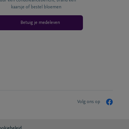
tuur een condoléancebericht, brand een
kaarsje of bestel bloemen
Betuig je medeleven
Volg ons op
ookiebeleid