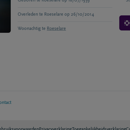
Geboren te
Roeselare
op
18/07/1939
S
Overleden te
Roeselare
op
26/10/2014
Woonachtig te
Roeselare
ontact
bruiksvoorwaarden
Privacyverklaring
Toegankelijkheidsverklaring
C