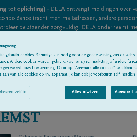
ng tot oplichting) -
DELA ontvangt meldingen over va
ondoléance tracht men mailadressen, andere persoon
controleer de afzender zorgvuldig. DELA onderneemt m
 nooit volledig uit te sluiten, dus blijf waakzaam.
nisgeving
te gebruikt cookies. Sommige zijn nodig voor de goede werking van de websit
sch. Andere cookies worden gebruikt voor analyse, marketing of andere functio
Alle rouwberichten
Over ons
B
ragen we wél jouw toestemming. Door op “Aanvaard alle cookies” te klikken g
laan van alle cookies op uw apparaat. Je kan ook je voorkeuren zelf instellen.
rkeuren zelf in
Alles afwijzen
Aanvaard a
AEMST