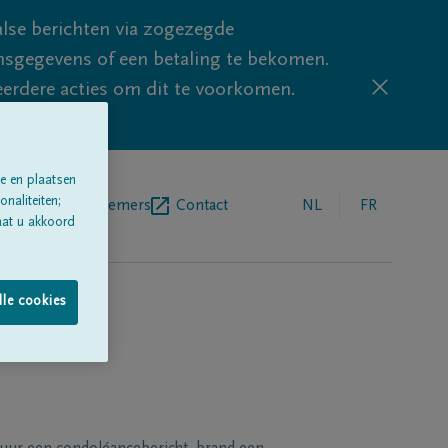
lse berichten via zogezegde
sgegevens of een betaling te bekomen.
eerdere acties om dit te voorkomen.
e en plaatsen
naliteiten;
egrafenisondernemers
Contact
NL
FR
aat u akkoord
lle cookies