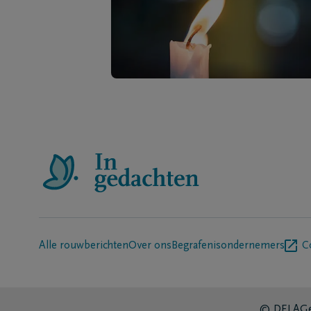
Alle rouwberichten
Over ons
Begrafenisondernemers
C
© DELA
Ge