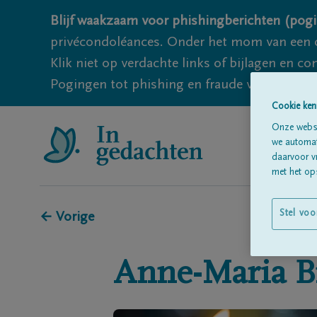
Blijf waakzaam voor phishingberichten (pogi
privécondoléances. Onder het mom van een c
Klik niet op verdachte links of bijlagen en 
Pogingen tot phishing en fraude vallen echter
Cookie ken
Onze websi
we automati
daarvoor v
met het ops
Stel voo
← Vorige
Anne-Maria
B