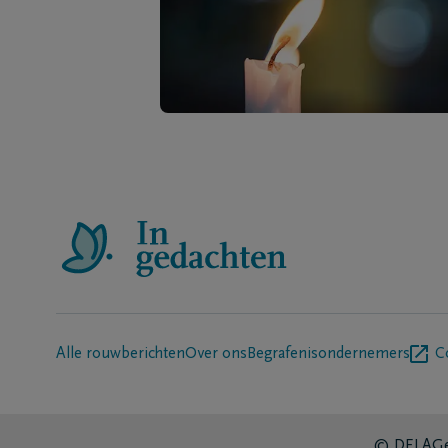
Alle rouwberichten
Over ons
Begrafenisondernemers
C
© DELA
Ge