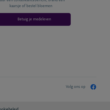
tuur een condoléancebericht, brand een
kaarsje of bestel bloemen
Betuig je medeleven
Volg ons op
ookiebeleid