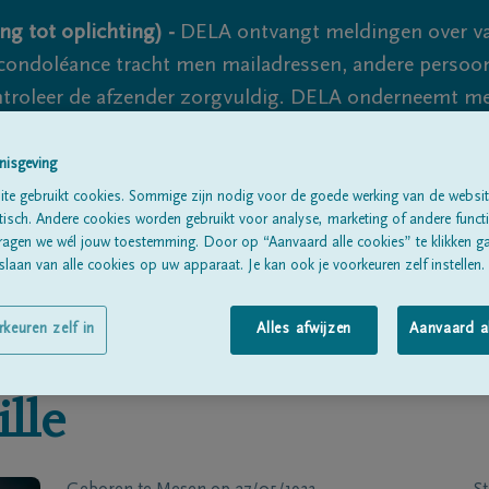
ng tot oplichting) -
DELA ontvangt meldingen over va
ondoléance tracht men mailadressen, andere persoon
controleer de afzender zorgvuldig. DELA onderneemt m
 nooit volledig uit te sluiten, dus blijf waakzaam.
nisgeving
te gebruikt cookies. Sommige zijn nodig voor de goede werking van de websit
sch. Andere cookies worden gebruikt voor analyse, marketing of andere functio
Alle rouwberichten
Over ons
B
ragen we wél jouw toestemming. Door op “Aanvaard alle cookies” te klikken g
laan van alle cookies op uw apparaat. Je kan ook je voorkeuren zelf instellen.
rkeuren zelf in
Alles afwijzen
Aanvaard a
ille