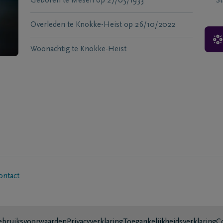
Geboren te
Mesen
op
27/05/1933
S
Overleden te
Knokke-Heist
op
26/10/2022
Woonachtig te
Knokke-Heist
ontact
bruiksvoorwaarden
Privacyverklaring
Toegankelijkheidsverklaring
C