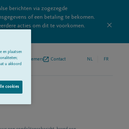
lse berichten via zogezegde
sgegevens of een betaling te bekomen.
eerdere acties om dit te voorkomen.
e en plaatsen
naliteiten;
egrafenisondernemers
Contact
NL
FR
aat u akkoord
lle cookies