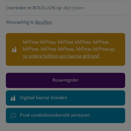
Overleden te
BOUILLON
op
26/11/2011
Woonachtig te
Bouillon
lxbfYeaa lxbfYeaa, lxbfYeaa lxbfYeaa, lxbfYeaa
lxbfYeaa, lxbfYeaa lxbfYeaa, lxbfYeaa lxbfYeaa
en
30
andere
hebben een kaarsje gebrand.
Rouwregister
Digitaal kaarsje branden
Privé condoléancebericht versturen