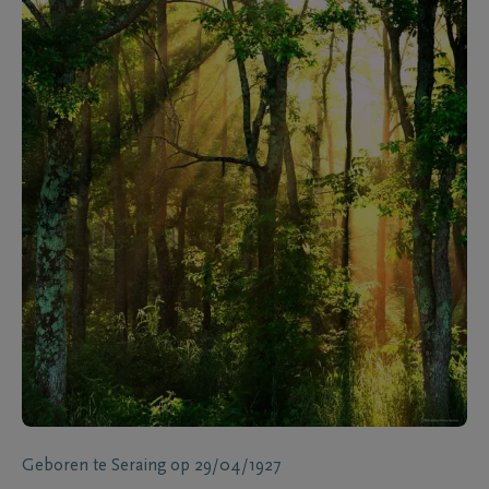
Geboren te
Seraing
op
29/04/1927