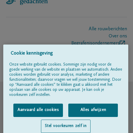
Alle rouwberichten
Over ons
Begrafenisondernemers
Contact
Cookie kennisgeving
Onze website gebruikt cookies. Sommige zijn nodig voor de
goede werking van de website en plaatsen we automatisch. Andere
Volg ons op
cookies worden gebruikt voor analyse, marketing of andere
functionaliteiten; daarvoor vragen we wél jouw toestemming. Door
op “Aanvaard alle cookies” te klikken gaat u akkoord met het
© DELA
opslaan van alle cookies op uw apparaat. Je kan ook je
voorkeuren zelf instellen.
Gebruiksvoorwaarden
Aanvaard alle cookies
Alles afwijzen
Privacyverklaring
Stel voorkeuren zelf in
Toegankelijkheidsverklaring