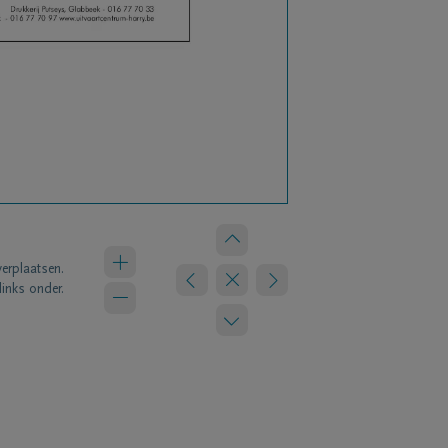
verplaatsen.
links onder.