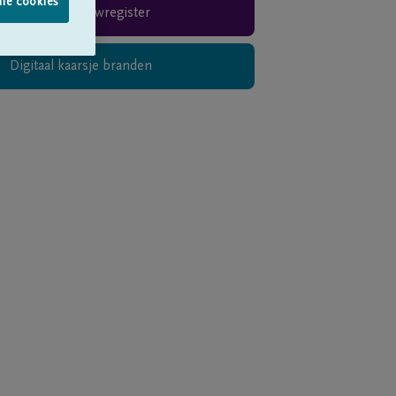
lle cookies
Rouwregister
Digitaal kaarsje branden