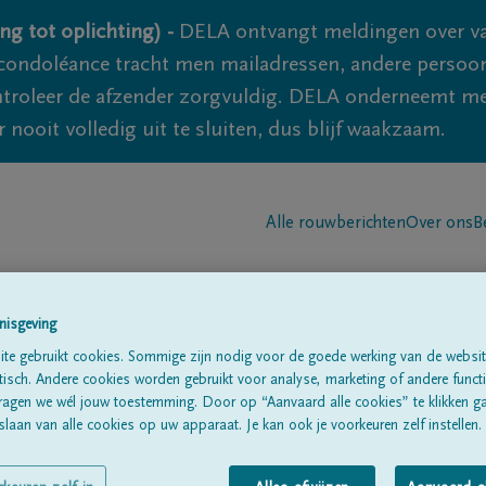
ng tot oplichting) -
DELA ontvangt meldingen over va
ondoléance tracht men mailadressen, andere persoon
controleer de afzender zorgvuldig. DELA onderneemt m
 nooit volledig uit te sluiten, dus blijf waakzaam.
Alle rouwberichten
Over ons
B
nisgeving
te gebruikt cookies. Sommige zijn nodig voor de goede werking van de websit
sch. Andere cookies worden gebruikt voor analyse, marketing of andere functio
Costermans
ragen we wél jouw toestemming. Door op “Aanvaard alle cookies” te klikken g
laan van alle cookies op uw apparaat. Je kan ook je voorkeuren zelf instellen.