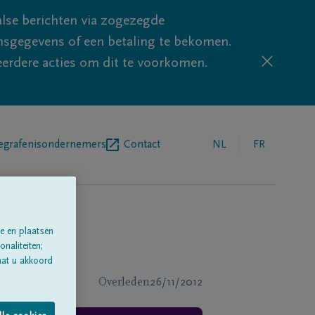
lse berichten via zogezegde
sgegevens of een betaling te bekomen.
eerdere acties om dit te voorkomen.
egrafenisondernemers
Contact
NL
FR
e en plaatsen
naliteiten;
aat u akkoord
Overleden
26/11/2012