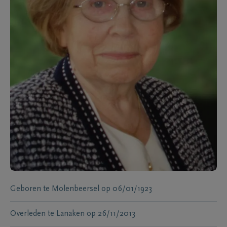
Geboren te
Molenbeersel
op
06/01/1923
Overleden te
Lanaken
op
26/11/2013