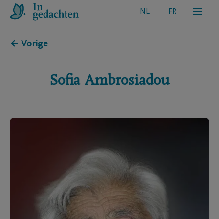
NL
FR
← Vorige
Sofia
Ambrosiadou