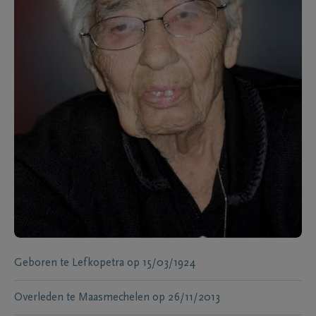
Geboren te
Lefkopetra
op
15/03/1924
Overleden te
Maasmechelen
op
26/11/2013