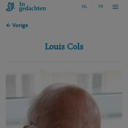
NL
FR
← Vorige
Louis
Cols