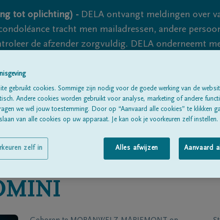
ng tot oplichting) -
DELA ontvangt meldingen over va
ondoléance tracht men mailadressen, andere persoon
controleer de afzender zorgvuldig. DELA onderneemt m
 nooit volledig uit te sluiten, dus blijf waakzaam.
nisgeving
te gebruikt cookies. Sommige zijn nodig voor de goede werking van de websit
sch. Andere cookies worden gebruikt voor analyse, marketing of andere functio
Alle rouwberichten
Over ons
B
ragen we wél jouw toestemming. Door op “Aanvaard alle cookies” te klikken g
laan van alle cookies op uw apparaat. Je kan ook je voorkeuren zelf instellen.
rkeuren zelf in
Alles afwijzen
Aanvaard a
OMINI