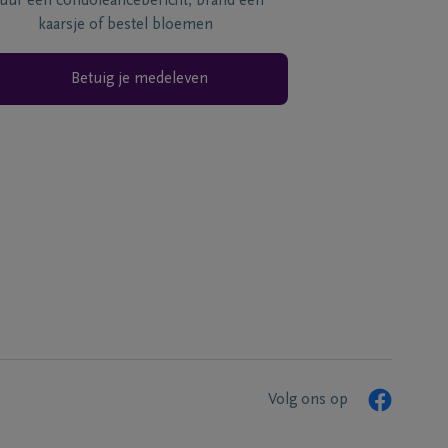
tuur een condoléancebericht, brand een
kaarsje of bestel bloemen
Betuig je medeleven
Volg ons op