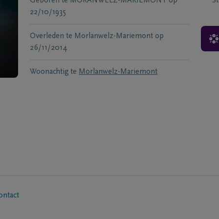
Geboren te
MORANWELZ-MARIEMONT
op
S
22/10/1935
Overleden te
Morlanwelz-Mariemont
op
26/11/2014
Woonachtig te
Morlanwelz-Mariemont
ontact