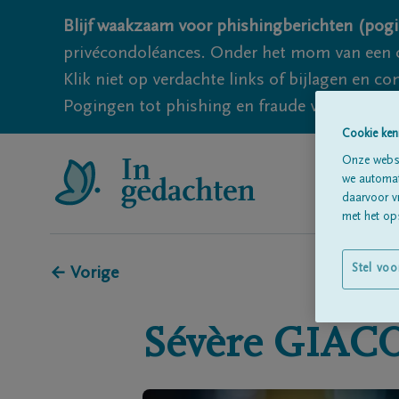
Blijf waakzaam voor phishingberichten (pogi
privécondoléances. Onder het mom van een c
Klik niet op verdachte links of bijlagen en 
Pogingen tot phishing en fraude vallen echter
Cookie ken
Onze websi
we automati
daarvoor v
met het ops
Stel voo
← Vorige
Sévère
GIAC