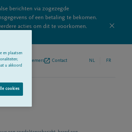
lse berichten via zogezegde
sgegevens of een betaling te bekomen.
eerdere acties om dit te voorkomen.
e en plaatsen
naliteiten;
egrafenisondernemers
Contact
NL
FR
aat u akkoord
lle cookies