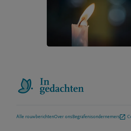
Alle rouwberichten
Over ons
Begrafenisondernemers
C