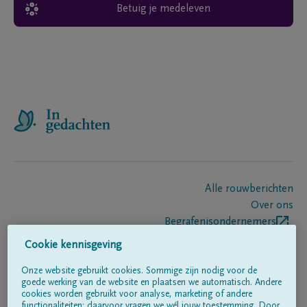
Betuig je medeleven
Alle rouwberichten
Over ons
Begrafenisondernemers
Contact
Cookie kennisgeving
Onze website gebruikt cookies. Sommige zijn nodig voor de
goede werking van de website en plaatsen we automatisch. Andere
Volg ons op
cookies worden gebruikt voor analyse, marketing of andere
functionaliteiten; daarvoor vragen we wél jouw toestemming. Door