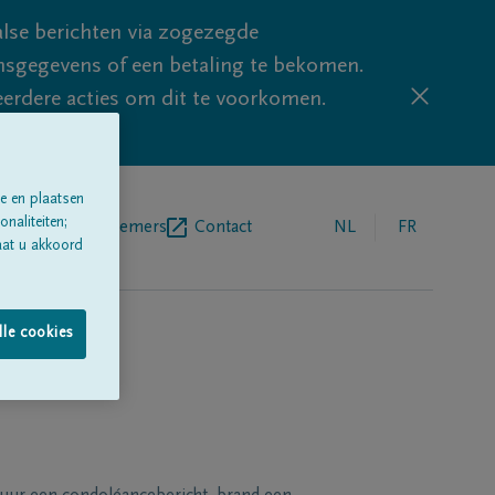
lse berichten via zogezegde
sgegevens of een betaling te bekomen.
eerdere acties om dit te voorkomen.
e en plaatsen
naliteiten;
egrafenisondernemers
Contact
NL
FR
aat u akkoord
lle cookies