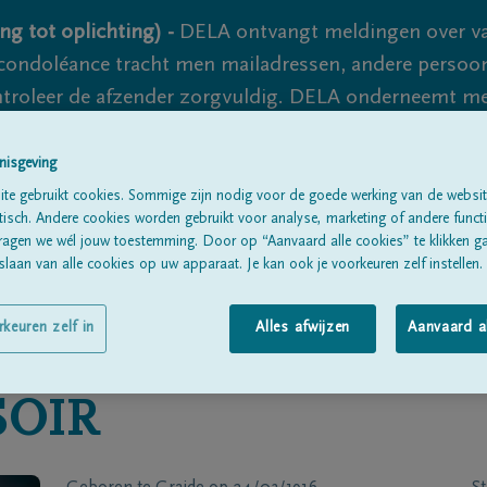
ng tot oplichting) -
DELA ontvangt meldingen over va
ondoléance tracht men mailadressen, andere persoon
controleer de afzender zorgvuldig. DELA onderneemt m
 nooit volledig uit te sluiten, dus blijf waakzaam.
nisgeving
te gebruikt cookies. Sommige zijn nodig voor de goede werking van de websit
sch. Andere cookies worden gebruikt voor analyse, marketing of andere functio
Alle rouwberichten
Over ons
B
ragen we wél jouw toestemming. Door op “Aanvaard alle cookies” te klikken g
laan van alle cookies op uw apparaat. Je kan ook je voorkeuren zelf instellen.
rkeuren zelf in
Alles afwijzen
Aanvaard a
SOIR