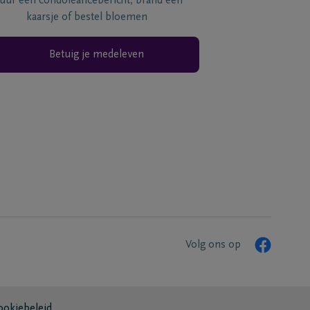
tuur een condoléancebericht, brand een
kaarsje of bestel bloemen
Betuig je medeleven
Volg ons op
ookiebeleid