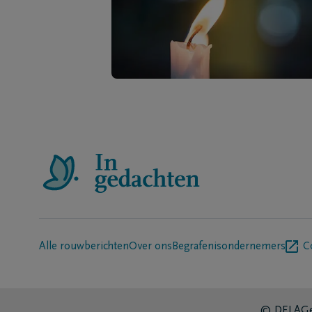
Alle rouwberichten
Over ons
Begrafenisondernemers
C
© DELA
Ge