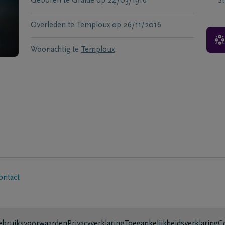
Geboren te
Graide
op
24/03/1916
S
Overleden te
Temploux
op
26/11/2016
Woonachtig te
Temploux
ontact
bruiksvoorwaarden
Privacyverklaring
Toegankelijkheidsverklaring
C