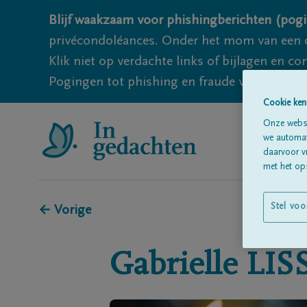
Blijf waakzaam voor phishingberichten (pogi
privécondoléances. Onder het mom van een c
Klik niet op verdachte links of bijlagen en 
Pogingen tot phishing en fraude vallen echter
Cookie ken
Onze websi
we automati
daarvoor v
met het ops
Stel voo
← Vorige
Gabrielle
LIS