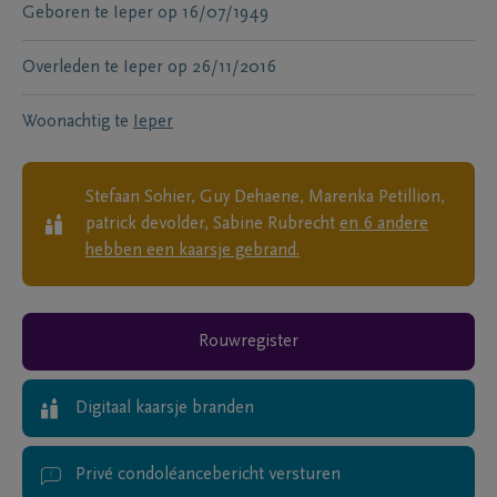
Geboren te
Ieper
op
16/07/1949
Overleden te
Ieper
op
26/11/2016
Woonachtig te
Ieper
Stefaan Sohier, Guy Dehaene, Marenka Petillion,
patrick devolder, Sabine Rubrecht
en
6
andere
hebben een kaarsje gebrand.
Rouwregister
Digitaal kaarsje branden
Privé condoléancebericht versturen