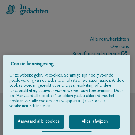
Alle rouwberichten
Over ons
Begrafenisondernemers
Contact
Cookie kennisgeving
Onze website gebruikt cookies. Sommige zijn nodig voor de
goede werking van de website en plaatsen we automatisch. Andere
Volg ons op
cookies worden gebruikt voor analyse, marketing of andere
functionaliteiten; daarvoor vragen we wél jouw toestemming. Door
op “Aanvaard alle cookies” te klikken gaat u akkoord met het
© DELA
opslaan van alle cookies op uw apparaat. Je kan ook je
voorkeuren zelf instellen.
Gebruiksvoorwaarden
Aanvaard alle cookies
Alles afwijzen
Privacyverklaring