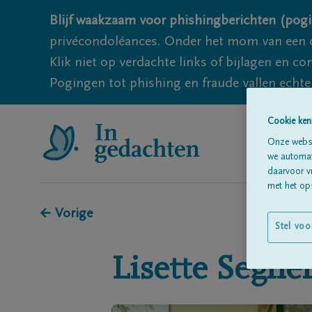
Blijf waakzaam voor phishingberichten (pogi
privécondoléances. Onder het mom van een c
Klik niet op verdachte links of bijlagen en 
Pogingen tot phishing en fraude vallen echter
Cookie ken
Onze websi
we automati
daarvoor v
met het ops
← Vorige
Stel voo
Lisette
Seghe