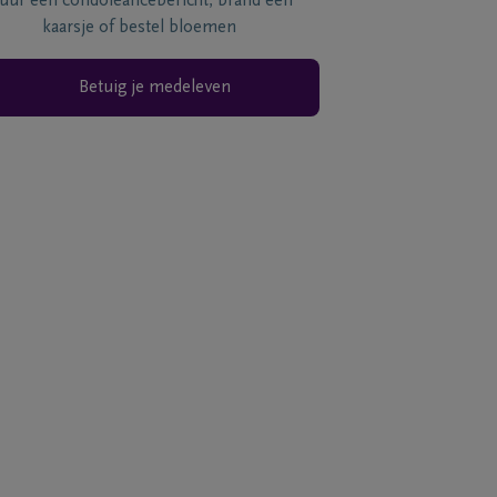
tuur een condoléancebericht, brand een
kaarsje of bestel bloemen
Betuig je medeleven