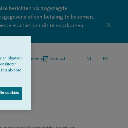
lse berichten via zogezegde
sgegevens of een betaling te bekomen.
eerdere acties om dit te voorkomen.
e en plaatsen
egrafenisondernemers
Contact
NL
FR
naliteiten;
aat u akkoord
lle cookies