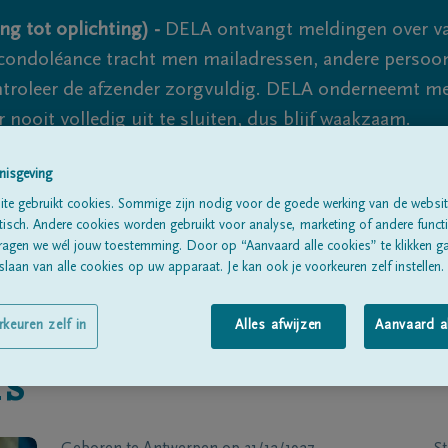
ng tot oplichting) -
DELA ontvangt meldingen over va
ondoléance tracht men mailadressen, andere persoon
controleer de afzender zorgvuldig. DELA onderneemt m
 nooit volledig uit te sluiten, dus blijf waakzaam.
nisgeving
te gebruikt cookies. Sommige zijn nodig voor de goede werking van de websit
Alle rouwberichten
Over ons
B
sch. Andere cookies worden gebruikt voor analyse, marketing of andere functio
ragen we wél jouw toestemming. Door op “Aanvaard alle cookies” te klikken g
laan van alle cookies op uw apparaat. Je kan ook je voorkeuren zelf instellen.
rkeuren zelf in
Alles afwijzen
Aanvaard a
rs