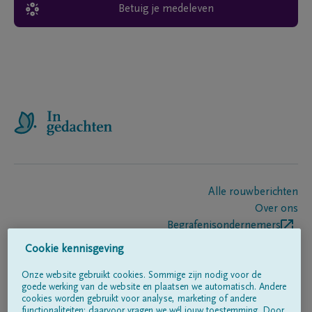
Betuig je medeleven
Alle rouwberichten
Over ons
Begrafenisondernemers
Contact
Cookie kennisgeving
Onze website gebruikt cookies. Sommige zijn nodig voor de
goede werking van de website en plaatsen we automatisch. Andere
Volg ons op
cookies worden gebruikt voor analyse, marketing of andere
functionaliteiten; daarvoor vragen we wél jouw toestemming. Door