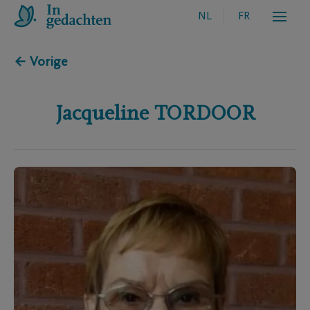
NL
FR
← Vorige
Jacqueline
TORDOOR