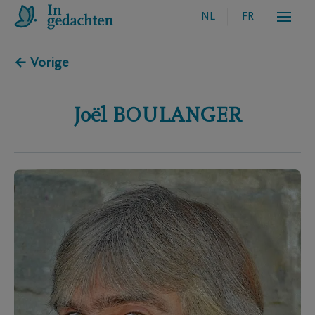
NL
FR
← Vorige
Joël
BOULANGER