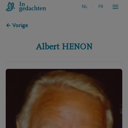
NL
FR
← Vorige
Albert
HENON