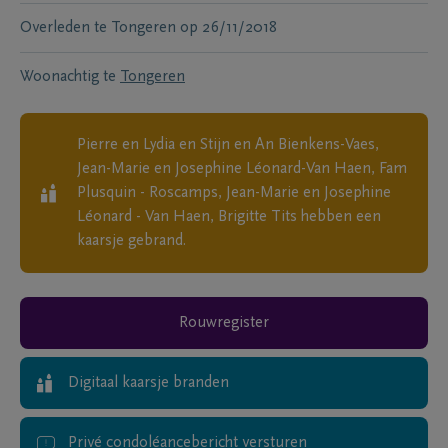
Overleden te
Tongeren
op
26/11/2018
Woonachtig te
Tongeren
Pierre en Lydia en Stijn en An Bienkens-Vaes,
Jean-Marie en Josephine Léonard-Van Haen, Fam
Plusquin - Roscamps, Jean-Marie en Josephine
Léonard - Van Haen, Brigitte Tits
hebben een
kaarsje gebrand.
Rouwregister
Digitaal kaarsje branden
Privé condoléancebericht versturen