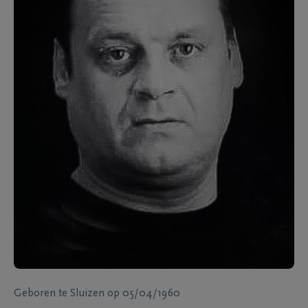
Geboren te
Sluizen
op
05/04/1960