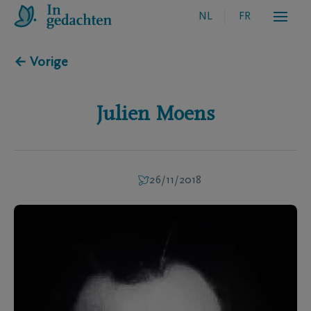
NL
FR
← Vorige
Julien
Moens
26/11/2018