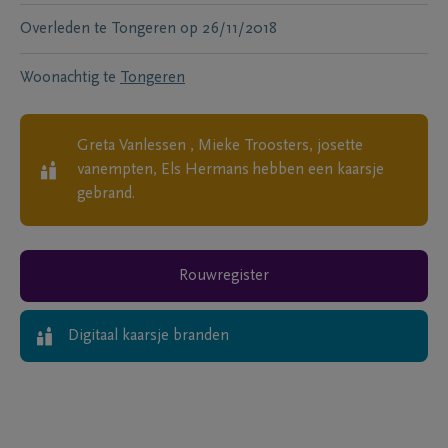
Overleden te
Tongeren
op
26/11/2018
Woonachtig te
Tongeren
Greta Vanlessen , Mieke Troosters, josette
vanempten, Els Hermans
hebben een kaarsje
gebrand.
Rouwregister
Digitaal kaarsje branden