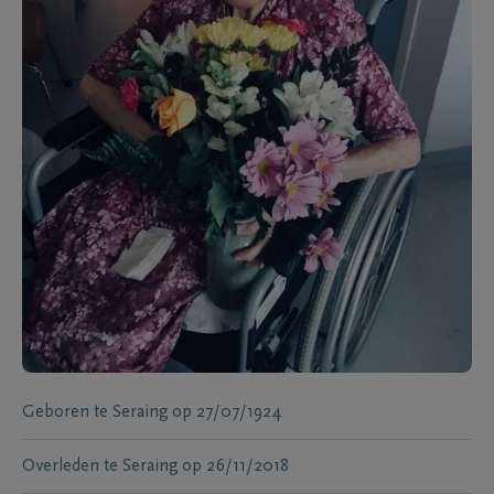
Geboren te
Seraing
op
27/07/1924
Overleden te
Seraing
op
26/11/2018