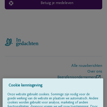
Betuig je medeleven
Alle rouwberichten
Over ons
Begrafenisondernemers
Contact
Cookie kennisgeving
Onze website gebruikt cookies. Sommige zijn nodig voor de
goede werking van de website en plaatsen we automatisch. Andere
Volg ons op
cookies worden gebruikt voor analyse, marketing of andere
functionaliteiten; daarvoor vragen we wél jouw toestemming. Door