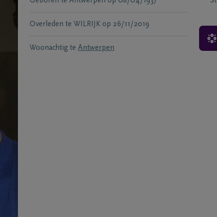
Geboren te
Antwerpen
op
08/04/1937
S
Overleden te
WILRIJK
op
26/11/2019
Woonachtig te
Antwerpen