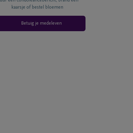
tuur een condoléancebericht, brand een
kaarsje of bestel bloemen
Betuig je medeleven