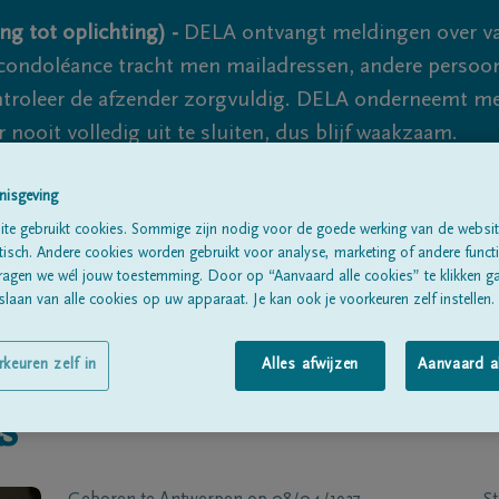
ng tot oplichting) -
DELA ontvangt meldingen over va
ondoléance tracht men mailadressen, andere persoon
controleer de afzender zorgvuldig. DELA onderneemt m
 nooit volledig uit te sluiten, dus blijf waakzaam.
nisgeving
Alle rouwberichten
Over ons
B
te gebruikt cookies. Sommige zijn nodig voor de goede werking van de websit
sch. Andere cookies worden gebruikt voor analyse, marketing of andere functio
ragen we wél jouw toestemming. Door op “Aanvaard alle cookies” te klikken g
laan van alle cookies op uw apparaat. Je kan ook je voorkeuren zelf instellen.
rkeuren zelf in
Alles afwijzen
Aanvaard a
s