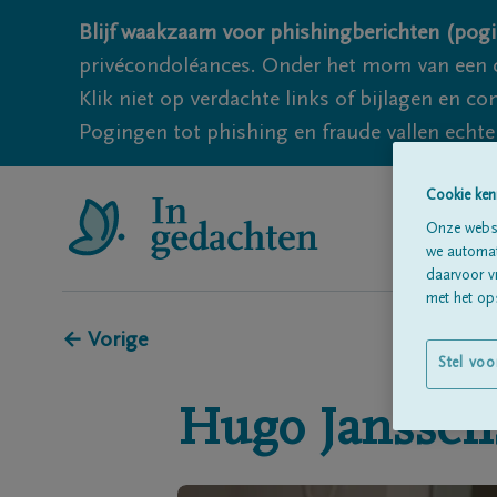
Blijf waakzaam voor phishingberichten (pogi
privécondoléances. Onder het mom van een c
Klik niet op verdachte links of bijlagen en 
Pogingen tot phishing en fraude vallen echter
Cookie ken
Onze websi
we automati
daarvoor v
met het ops
← Vorige
Stel voo
Hugo
Janssen