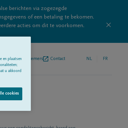
lse berichten via zogezegde
sgegevens of een betaling te bekomen.
eerdere acties om dit te voorkomen.
egrafenisondernemers
Contact
NL
FR
e en plaatsen
naliteiten;
aat u akkoord
lle cookies