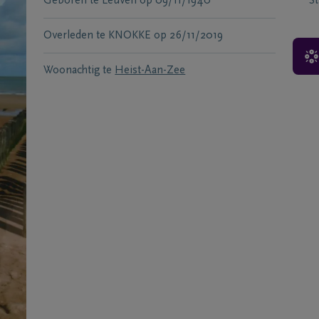
Geboren te
Leuven
op
09/11/1940
S
Overleden te
KNOKKE
op
26/11/2019
Woonachtig te
Heist-Aan-Zee