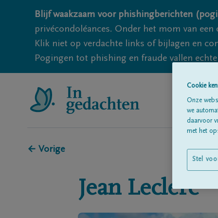
Blijf waakzaam voor phishingberichten (pogi
privécondoléances. Onder het mom van een c
Klik niet op verdachte links of bijlagen en 
Pogingen tot phishing en fraude vallen echter
Cookie ken
Onze websi
we automati
daarvoor v
met het ops
← Vorige
Stel voo
Jean
Leclerc