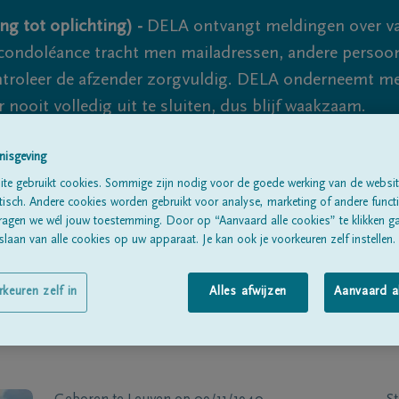
ng tot oplichting) -
DELA ontvangt meldingen over va
ondoléance tracht men mailadressen, andere persoon
controleer de afzender zorgvuldig. DELA onderneemt m
 nooit volledig uit te sluiten, dus blijf waakzaam.
nisgeving
Alle rouwberichten
Over ons
B
te gebruikt cookies. Sommige zijn nodig voor de goede werking van de websit
sch. Andere cookies worden gebruikt voor analyse, marketing of andere functio
ragen we wél jouw toestemming. Door op “Aanvaard alle cookies” te klikken g
laan van alle cookies op uw apparaat. Je kan ook je voorkeuren zelf instellen.
rkeuren zelf in
Alles afwijzen
Aanvaard a