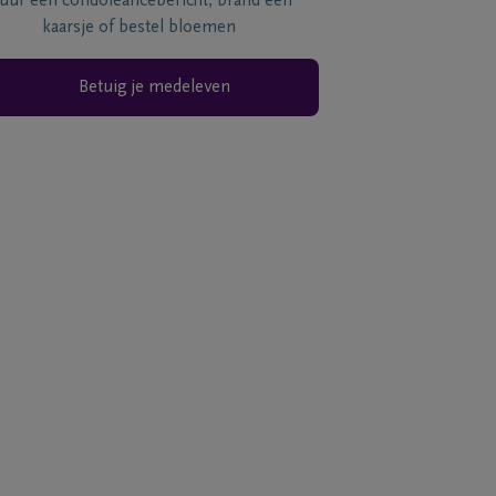
tuur een condoléancebericht, brand een
kaarsje of bestel bloemen
Betuig je medeleven