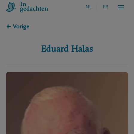
NL
FR
← Vorige
Eduard
Halas