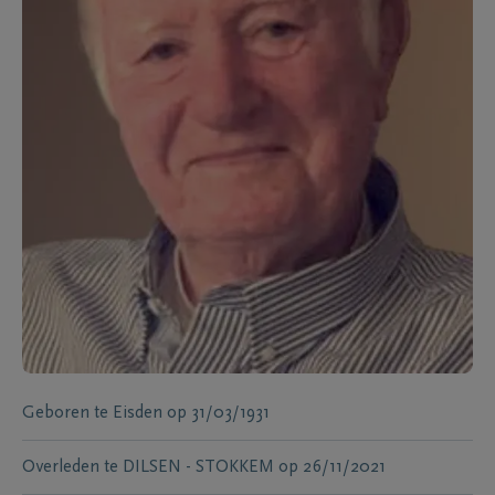
Geboren te
Eisden
op
31/03/1931
Overleden te
DILSEN - STOKKEM
op
26/11/2021