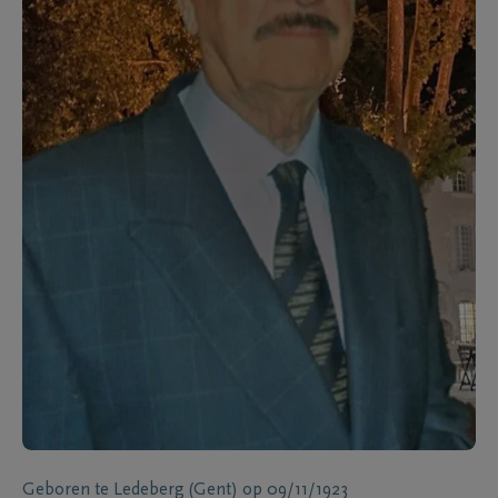
Geboren te
Ledeberg (Gent)
op
09/11/1923