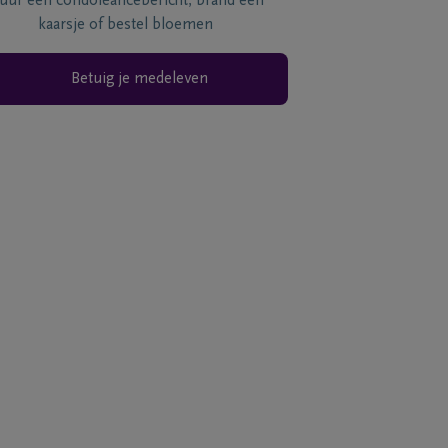
tuur een condoléancebericht, brand een
kaarsje of bestel bloemen
Betuig je medeleven