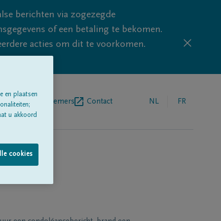
lse berichten via zogezegde
sgegevens of een betaling te bekomen.
eerdere acties om dit te voorkomen.
e en plaatsen
egrafenisondernemers
Contact
NL
FR
naliteiten;
aat u akkoord
lle cookies