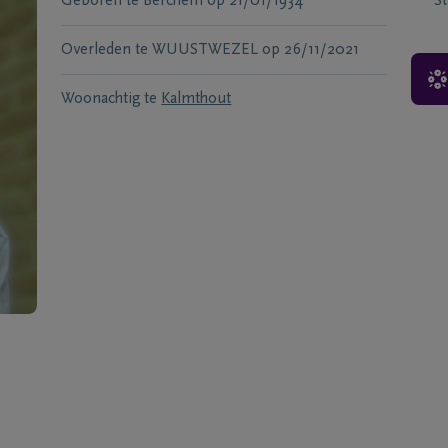
Geboren te
Berchem
op
21/01/1934
S
Overleden te
WUUSTWEZEL
op
26/11/2021
Woonachtig te
Kalmthout