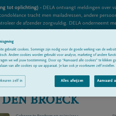
ng tot oplichting) -
DELA ontvangt meldingen over va
ondoléance tracht men mailadressen, andere persoon
controleer de afzender zorgvuldig. DELA onderneemt m
 nooit volledig uit te sluiten, dus blijf waakzaam.
nisgeving
te gebruikt cookies. Sommige zijn nodig voor de goede werking van de websit
Alle rouwberichten
Over ons
B
sch. Andere cookies worden gebruikt voor analyse, marketing of andere functio
ragen we wél jouw toestemming. Door op “Aanvaard alle cookies” te klikken g
laan van alle cookies op uw apparaat. Je kan ook je voorkeuren zelf instellen.
rkeuren zelf in
Alles afwijzen
Aanvaard a
 DEN BROECK