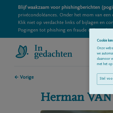
Blijf waakzaam voor phishingberichten (pogi
privécondoléances. Onder het mom van een c
Klik niet op verdachte links of bijlagen en 
Pogingen tot phishing en fraude vallen echter
Cookie ken
Onze websi
we automati
daarvoor v
met het ops
← Vorige
Stel voo
Herman
VAN