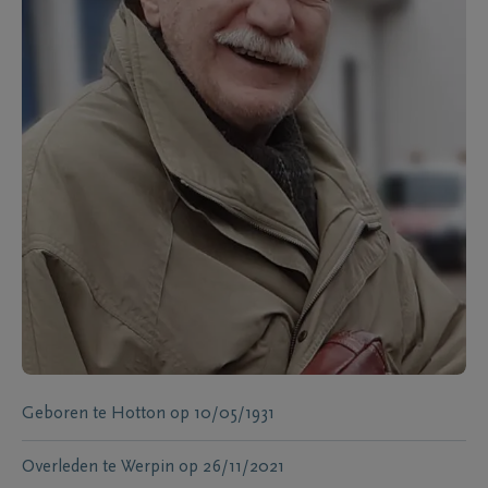
Geboren te
Hotton
op
10/05/1931
Overleden te
Werpin
op
26/11/2021