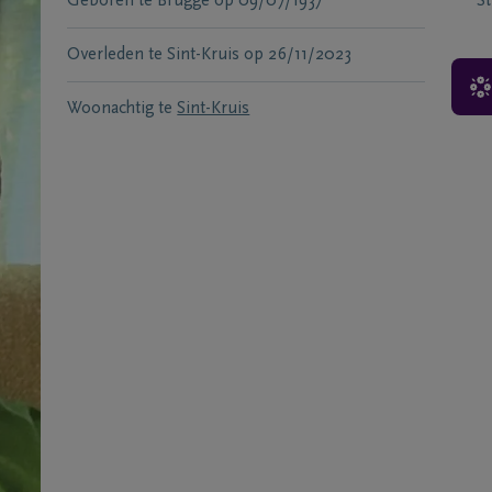
Geboren te
Brugge
op
09/07/1937
S
Overleden te
Sint-Kruis
op
26/11/2023
Woonachtig te
Sint-Kruis