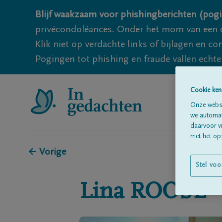
Blijf waakzaam voor phishingberichten (pogi
privécondoléances. Onder het mom van een c
Klik niet op verdachte links of bijlagen en 
Pogingen tot phishing en fraude vallen echter
Cookie ken
Onze websi
we automati
daarvoor v
met het ops
← Vorige
Stel voo
Lina
ROOSE