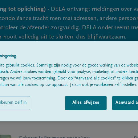
ng tot oplichting) -
DELA ontvangt meldingen over va
ondoléance tracht men mailadressen, andere persoon
controleer de afzender zorgvuldig. DELA onderneemt m
 nooit volledig uit te sluiten, dus blijf waakzaam.
nisgeving
Alle rouwberichten
Over ons
B
te gebruikt cookies. Sommige zijn nodig voor de goede werking van de websit
sch. Andere cookies worden gebruikt voor analyse, marketing of andere functio
ragen we wél jouw toestemming. Door op “Aanvaard alle cookies” te klikken g
laan van alle cookies op uw apparaat. Je kan ook je voorkeuren zelf instellen.
rkeuren zelf in
Alles afwijzen
Aanvaard a