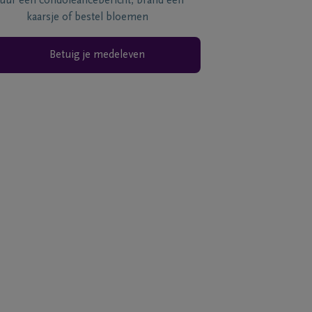
tuur een condoléancebericht, brand een
kaarsje of bestel bloemen
Betuig je medeleven