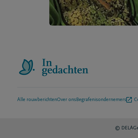
Alle rouwberichten
Over ons
Begrafenisondernemers
C
© DELA
Ge