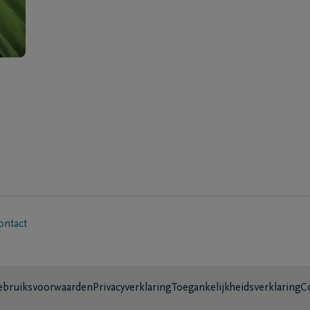
ontact
bruiksvoorwaarden
Privacyverklaring
Toegankelijkheidsverklaring
C