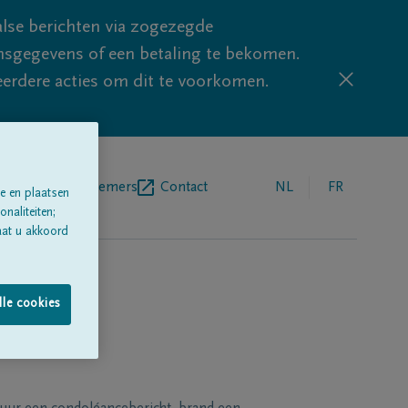
lse berichten via zogezegde
sgegevens of een betaling te bekomen.
eerdere acties om dit te voorkomen.
egrafenisondernemers
Contact
NL
FR
e en plaatsen
naliteiten;
aat u akkoord
lle cookies