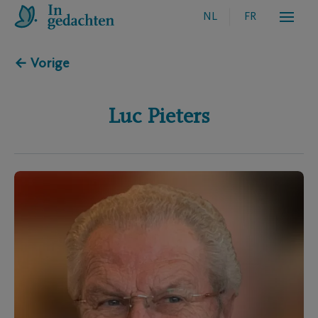
NL
FR
← Vorige
Luc
Pieters