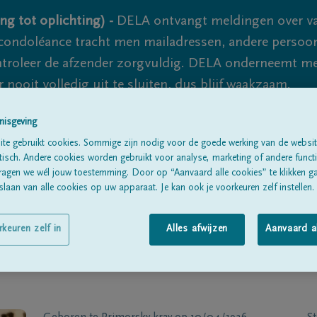
ng tot oplichting) -
DELA ontvangt meldingen over va
ondoléance tracht men mailadressen, andere persoon
controleer de afzender zorgvuldig. DELA onderneemt m
 nooit volledig uit te sluiten, dus blijf waakzaam.
nisgeving
te gebruikt cookies. Sommige zijn nodig voor de goede werking van de websit
Alle rouwberichten
Over ons
B
sch. Andere cookies worden gebruikt voor analyse, marketing of andere functio
ragen we wél jouw toestemming. Door op “Aanvaard alle cookies” te klikken g
laan van alle cookies op uw apparaat. Je kan ook je voorkeuren zelf instellen.
rkeuren zelf in
Alles afwijzen
Aanvaard a