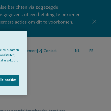
lse berichten via zogezegde
sgegevens of een betaling te bekomen.
eerdere acties om dit te voorkomen.
e en plaatsen
egrafenisondernemers
Contact
NL
FR
naliteiten;
aat u akkoord
lle cookies