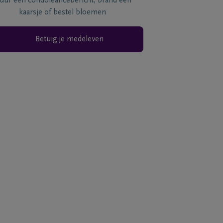
tuur een condoléancebericht, brand een
kaarsje of bestel bloemen
Betuig je medeleven