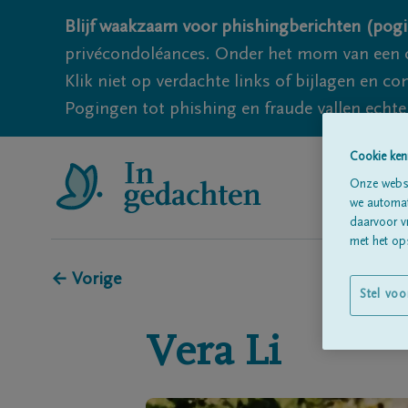
Blijf waakzaam voor phishingberichten (pogi
privécondoléances. Onder het mom van een c
Klik niet op verdachte links of bijlagen en 
Pogingen tot phishing en fraude vallen echter
Cookie ken
Onze websi
we automati
daarvoor v
met het ops
← Vorige
Stel voo
Vera
Li