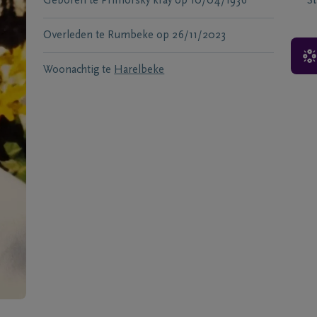
Geboren te
Primorsky kray
op
10/04/1936
S
Overleden te
Rumbeke
op
26/11/2023
Woonachtig te
Harelbeke