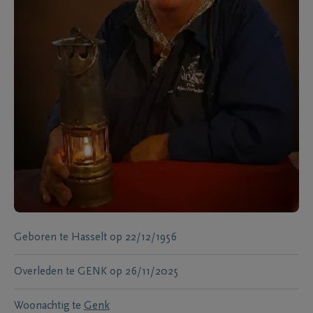
Geboren te
Hasselt
op
22/12/1956
Overleden te
GENK
op
26/11/2025
Woonachtig te
Genk