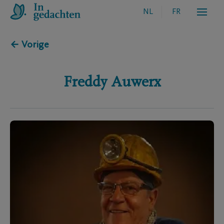
NL
FR
← Vorige
Freddy
Auwerx