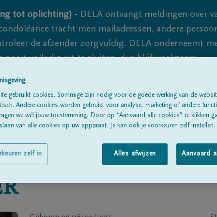
ng tot oplichting) -
DELA ontvangt meldingen over va
ondoléance tracht men mailadressen, andere persoon
controleer de afzender zorgvuldig. DELA onderneemt m
 nooit volledig uit te sluiten, dus blijf waakzaam.
nisgeving
te gebruikt cookies. Sommige zijn nodig voor de goede werking van de websit
Alle rouwberichten
Over ons
B
sch. Andere cookies worden gebruikt voor analyse, marketing of andere functio
ragen we wél jouw toestemming. Door op “Aanvaard alle cookies” te klikken g
laan van alle cookies op uw apparaat. Je kan ook je voorkeuren zelf instellen.
rkeuren zelf in
Alles afwijzen
Aanvaard a
ER