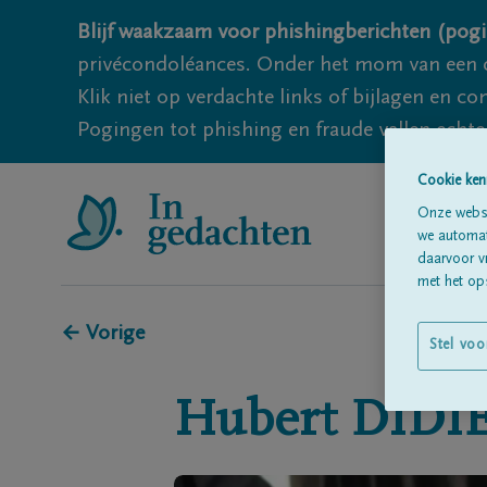
Blijf waakzaam voor phishingberichten (pogi
privécondoléances. Onder het mom van een c
Klik niet op verdachte links of bijlagen en 
Pogingen tot phishing en fraude vallen echter
Cookie ken
Onze websi
we automati
daarvoor v
met het ops
← Vorige
Stel voo
Hubert
DIDI