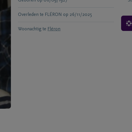
Geboren
op
06/09/1927
S
Overleden te
FLÉRON
op
26/11/2025
Woonachtig te
Fléron