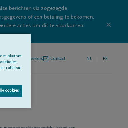
lse berichten via zogezegde
sgegevens of een betaling te bekomen.
eerdere acties om dit te voorkomen.
e en plaatsen
egrafenisondernemers
Contact
NL
FR
naliteiten;
aat u akkoord
lle cookies