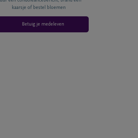
tuur een condoléancebericht, brand een
kaarsje of bestel bloemen
Betuig je medeleven