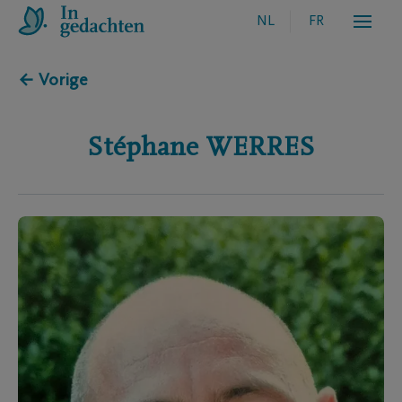
NL
FR
← Vorige
Stéphane
WERRES