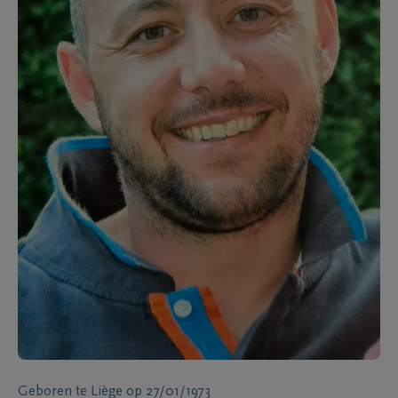
Geboren te
Liège
op
27/01/1973