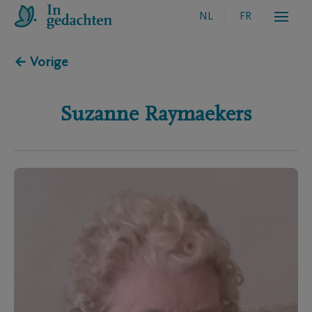
NL
FR
← Vorige
Suzanne
Raymaekers