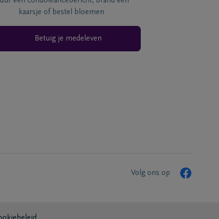
tuur een condoléancebericht, brand een
kaarsje of bestel bloemen
Betuig je medeleven
Volg ons op
ookiebeleid