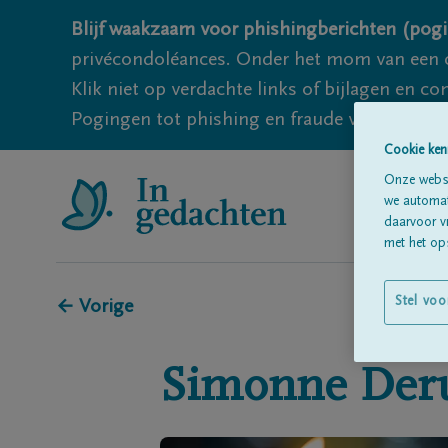
Blijf waakzaam voor phishingberichten (pogi
privécondoléances. Onder het mom van een c
Klik niet op verdachte links of bijlagen en 
Pogingen tot phishing en fraude vallen echter
Cookie ken
Onze websi
we automati
daarvoor v
met het ops
Stel voo
← Vorige
Simonne
Deru