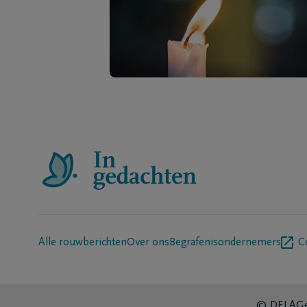
Alle rouwberichten
Over ons
Begrafenisondernemers
C
© DELA
Ge