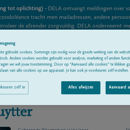
ng tot oplichting) -
DELA ontvangt meldingen over va
ondoléance tracht men mailadressen, andere persoon
controleer de afzender zorgvuldig. DELA onderneemt m
 nooit volledig uit te sluiten, dus blijf waakzaam.
nisgeving
te gebruikt cookies. Sommige zijn nodig voor de goede werking van de websit
sch. Andere cookies worden gebruikt voor analyse, marketing of andere functio
Alle rouwberichten
Over ons
B
ragen we wél jouw toestemming. Door op “Aanvaard alle cookies” te klikken g
laan van alle cookies op uw apparaat. Je kan ook je voorkeuren zelf instellen.
rkeuren zelf in
Alles afwijzen
Aanvaard a
ytter