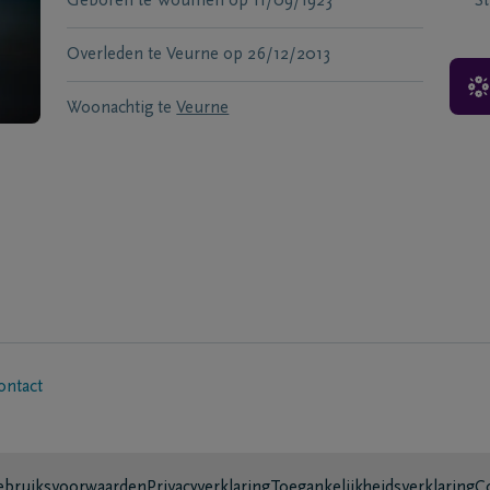
Geboren te
Woumen
op
11/09/1923
S
Overleden te
Veurne
op
26/12/2013
Woonachtig te
Veurne
ontact
bruiksvoorwaarden
Privacyverklaring
Toegankelijkheidsverklaring
C