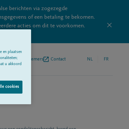
lse berichten via zogezegde
sgegevens of een betaling te bekomen.
eerdere acties om dit te voorkomen.
e en plaatsen
naliteiten;
egrafenisondernemers
Contact
NL
FR
aat u akkoord
lle cookies