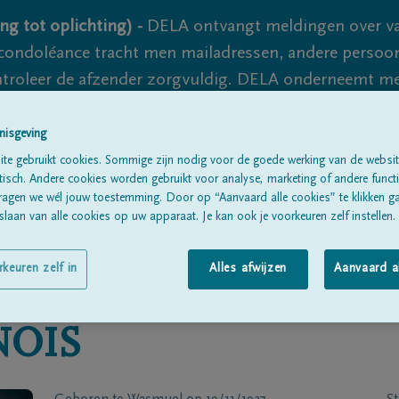
ng tot oplichting) -
DELA ontvangt meldingen over va
ondoléance tracht men mailadressen, andere persoon
controleer de afzender zorgvuldig. DELA onderneemt m
 nooit volledig uit te sluiten, dus blijf waakzaam.
nisgeving
te gebruikt cookies. Sommige zijn nodig voor de goede werking van de websit
sch. Andere cookies worden gebruikt voor analyse, marketing of andere functio
Alle rouwberichten
Over ons
B
ragen we wél jouw toestemming. Door op “Aanvaard alle cookies” te klikken g
laan van alle cookies op uw apparaat. Je kan ook je voorkeuren zelf instellen.
rkeuren zelf in
Alles afwijzen
Aanvaard a
NOIS