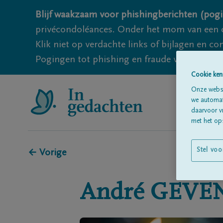
Blijf waakzaam voor phishingberichten (pogi
privécondoléances. Onder het mom van een c
Klik niet op verdachte links of bijlagen en 
Pogingen tot phishing en fraude vallen echter
Cookie ken
Onze websi
we automati
daarvoor v
met het ops
Stel voo
← Vorige
André
GEVE