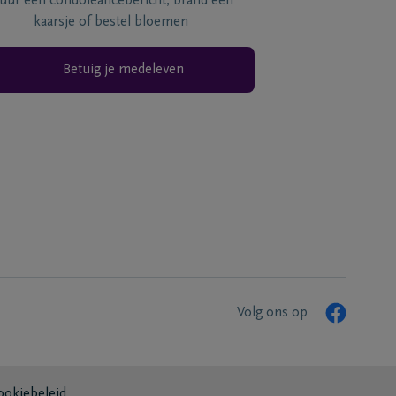
tuur een condoléancebericht, brand een
kaarsje of bestel bloemen
Betuig je medeleven
Volg ons op
ookiebeleid