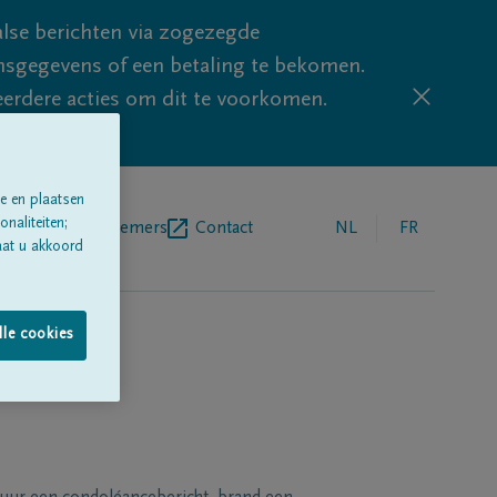
lse berichten via zogezegde
sgegevens of een betaling te bekomen.
eerdere acties om dit te voorkomen.
e en plaatsen
naliteiten;
egrafenisondernemers
Contact
NL
FR
aat u akkoord
lle cookies