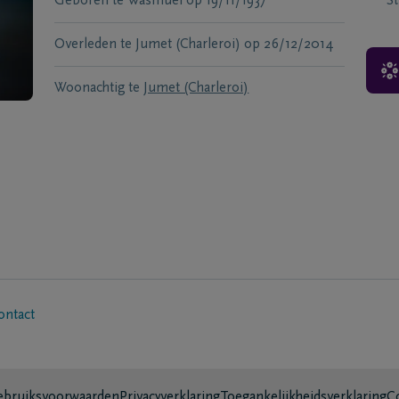
Geboren te
Wasmuel
op
19/11/1937
S
Overleden te
Jumet (Charleroi)
op
26/12/2014
Woonachtig te
Jumet (Charleroi)
ontact
bruiksvoorwaarden
Privacyverklaring
Toegankelijkheidsverklaring
C