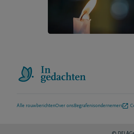
Alle rouwberichten
Over ons
Begrafenisondernemers
C
© DELA
Ge