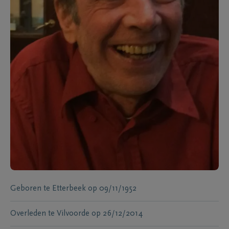
Geboren te
Etterbeek
op
09/11/1952
Overleden te
Vilvoorde
op
26/12/2014