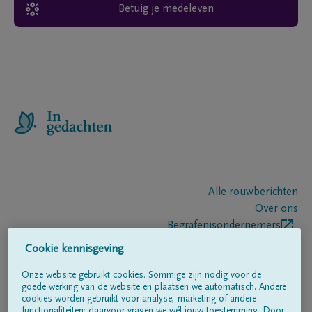
Betuig je medeleven
Alle rouwberichten
Over ons
Begrafenisondernemers
Contact
Cookie kennisgeving
Onze website gebruikt cookies. Sommige zijn nodig voor de
goede werking van de website en plaatsen we automatisch. Andere
Volg ons op
cookies worden gebruikt voor analyse, marketing of andere
functionaliteiten; daarvoor vragen we wél jouw toestemming. Door