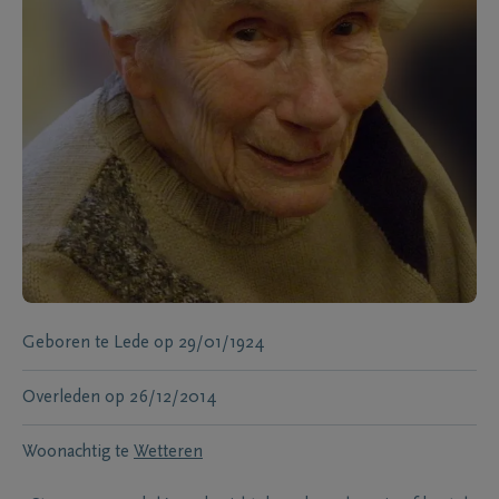
Geboren te
Lede
op
29/01/1924
Overleden
op
26/12/2014
Woonachtig te
Wetteren