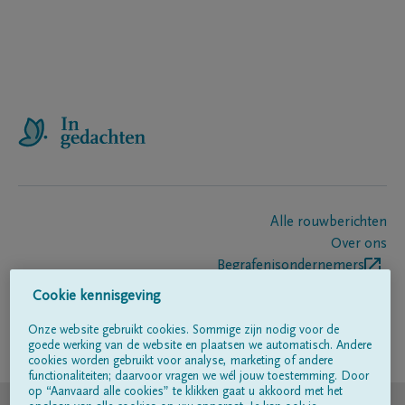
Alle rouwberichten
Over ons
Begrafenisondernemers
Contact
Cookie kennisgeving
Onze website gebruikt cookies. Sommige zijn nodig voor de
goede werking van de website en plaatsen we automatisch. Andere
Volg ons op
cookies worden gebruikt voor analyse, marketing of andere
functionaliteiten; daarvoor vragen we wél jouw toestemming. Door
op “Aanvaard alle cookies” te klikken gaat u akkoord met het
© DELA