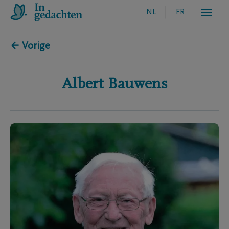
NL
FR
← Vorige
Albert
Bauwens