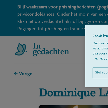
Blijf waakzaam voor phishingberichten (pogi
privécondoléances. Onder het mom van een c
Klik niet op verdachte links of bijlagen en 
Pogingen tot phishing en fraude vallen echter
Cookie ken
Onze websi
we automati
daarvoor v
met het ops
Stel voo
← Vorige
Dominique
L