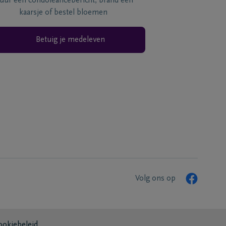
tuur een condoléancebericht, brand een
kaarsje of bestel bloemen
Betuig je medeleven
Volg ons op
ookiebeleid