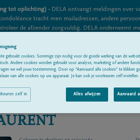
ng tot oplichting) -
DELA ontvangt meldingen over va
ondoléance tracht men mailadressen, andere persoon
controleer de afzender zorgvuldig. DELA onderneemt m
 nooit volledig uit te sluiten, dus blijf waakzaam.
nisgeving
te gebruikt cookies. Sommige zijn nodig voor de goede werking van de websit
sch. Andere cookies worden gebruikt voor analyse, marketing of andere functio
Alle rouwberichten
Over ons
B
ragen we wél jouw toestemming. Door op “Aanvaard alle cookies” te klikken g
laan van alle cookies op uw apparaat. Je kan ook je voorkeuren zelf instellen.
rkeuren zelf in
Alles afwijzen
Aanvaard a
AURENT