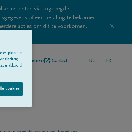
lse berichten via zogezegde
sgegevens of een betaling te bekomen.
eerdere acties om dit te voorkomen.
e en plaatsen
naliteiten;
egrafenisondernemers
Contact
NL
FR
aat u akkoord
lle cookies