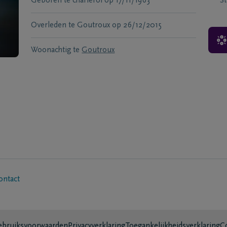
Geboren te
charleroi
op
17/11/1963
S
Overleden te
Goutroux
op
26/12/2015
Woonachtig te
Goutroux
ontact
bruiksvoorwaarden
Privacyverklaring
Toegankelijkheidsverklaring
C