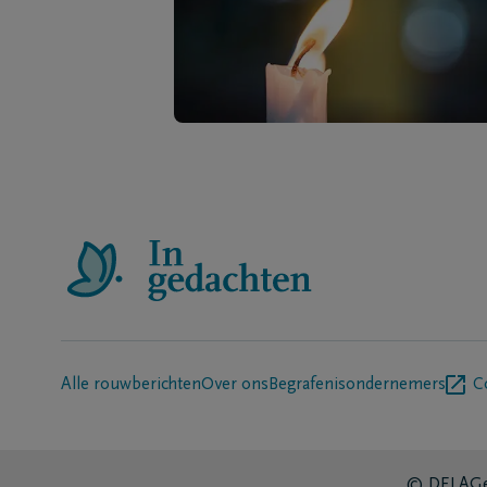
Alle rouwberichten
Over ons
Begrafenisondernemers
C
© DELA
Ge