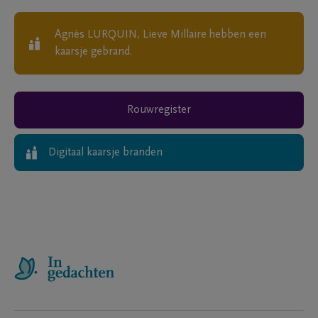
Agnès LURQUIN, Lieve Millaire
hebben een
kaarsje gebrand.
Rouwregister
Digitaal kaarsje branden