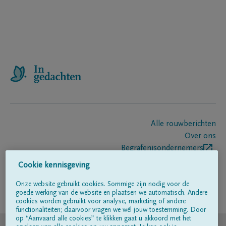
Alle rouwberichten
Over ons
Begrafenisondernemers
Contact
Cookie kennisgeving
Onze website gebruikt cookies. Sommige zijn nodig voor de
goede werking van de website en plaatsen we automatisch. Andere
Volg ons op
cookies worden gebruikt voor analyse, marketing of andere
functionaliteiten; daarvoor vragen we wél jouw toestemming. Door
op “Aanvaard alle cookies” te klikken gaat u akkoord met het
© DELA