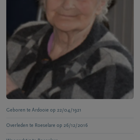
Geboren te
Ardooie
op
22/04/1921
Overleden te
Roeselare
op
26/12/2016