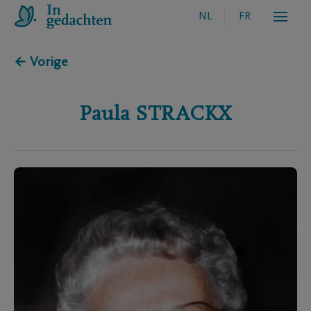
NL
FR
← Vorige
Paula
STRACKX