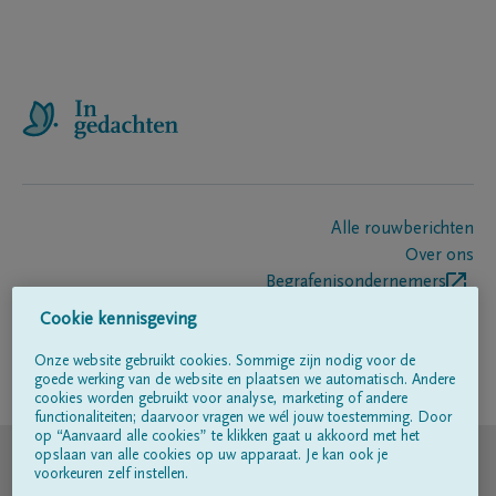
Alle rouwberichten
Over ons
Begrafenisondernemers
Contact
Cookie kennisgeving
Onze website gebruikt cookies. Sommige zijn nodig voor de
goede werking van de website en plaatsen we automatisch. Andere
Volg ons op
cookies worden gebruikt voor analyse, marketing of andere
functionaliteiten; daarvoor vragen we wél jouw toestemming. Door
op “Aanvaard alle cookies” te klikken gaat u akkoord met het
© DELA
opslaan van alle cookies op uw apparaat. Je kan ook je
voorkeuren zelf instellen.