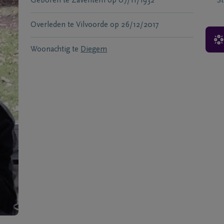
Geboren te
Zaventem
op
07/11/1932
S
Overleden te
Vilvoorde
op
26/12/2017
Woonachtig te
Diegem