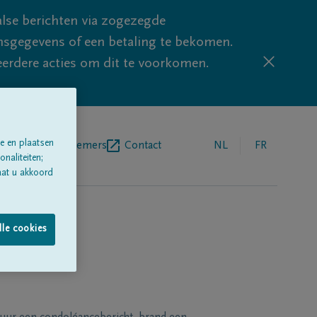
lse berichten via zogezegde
sgegevens of een betaling te bekomen.
eerdere acties om dit te voorkomen.
e en plaatsen
egrafenisondernemers
Contact
NL
FR
naliteiten;
aat u akkoord
lle cookies