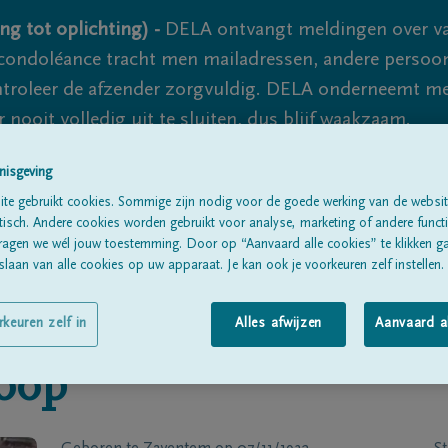
ng tot oplichting) -
DELA ontvangt meldingen over va
ondoléance tracht men mailadressen, andere persoon
controleer de afzender zorgvuldig. DELA onderneemt m
 nooit volledig uit te sluiten, dus blijf waakzaam.
nisgeving
te gebruikt cookies. Sommige zijn nodig voor de goede werking van de websit
Alle rouwberichten
Over ons
B
sch. Andere cookies worden gebruikt voor analyse, marketing of andere functio
ragen we wél jouw toestemming. Door op “Aanvaard alle cookies” te klikken g
laan van alle cookies op uw apparaat. Je kan ook je voorkeuren zelf instellen.
rkeuren zelf in
Alles afwijzen
Aanvaard a
oop