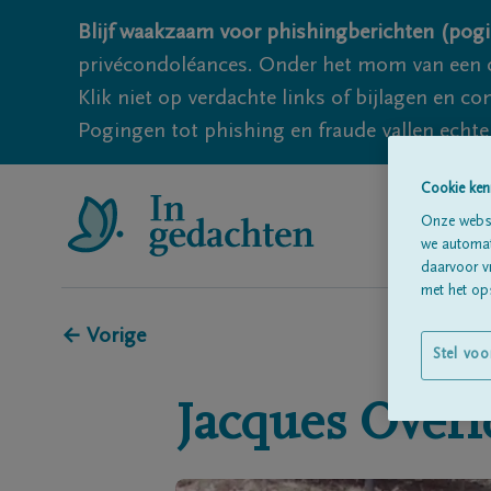
Blijf waakzaam voor phishingberichten (pogi
privécondoléances. Onder het mom van een c
Klik niet op verdachte links of bijlagen en 
Pogingen tot phishing en fraude vallen echter
Cookie ken
Onze websi
we automati
daarvoor v
met het ops
← Vorige
Stel voo
Jacques
Overl