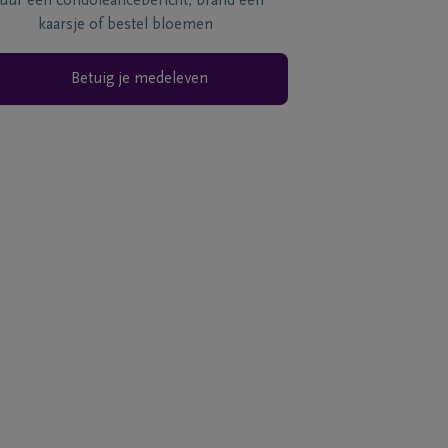
tuur een condoléancebericht, brand een
kaarsje of bestel bloemen
Betuig je medeleven