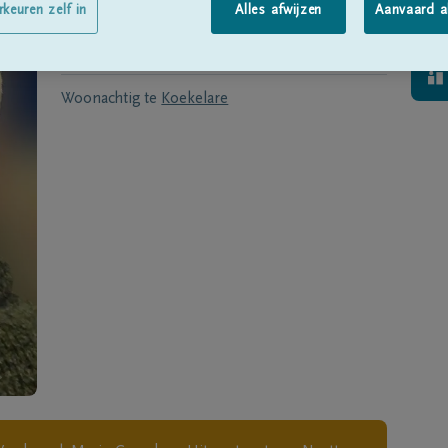
Geboren te
Oostende
op
25/06/1965
rkeuren zelf in
Alles afwijzen
Aanvaard a
Overleden te
Oostende
op
26/12/2017
Woonachtig te
Koekelare