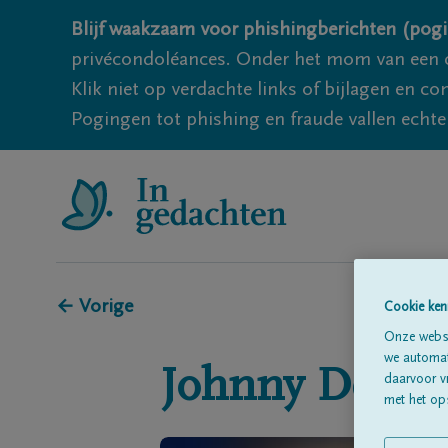
Blijf waakzaam voor phishingberichten (pogi
privécondoléances. Onder het mom van een c
Klik niet op verdachte links of bijlagen en 
Pogingen tot phishing en fraude vallen echter
← Vorige
Cookie ken
Onze websi
we automati
Johnny
Debru
daarvoor v
met het ops