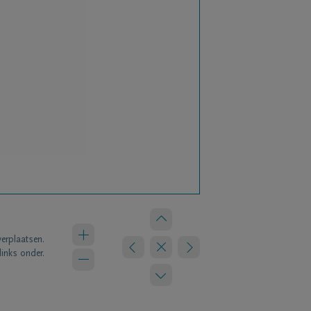
verplaatsen.
links onder.