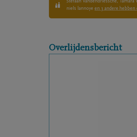
Stefaan Vandendriessche, Tamara 
niels lannoye
en
3
andere
hebben 
Overlijdensbericht