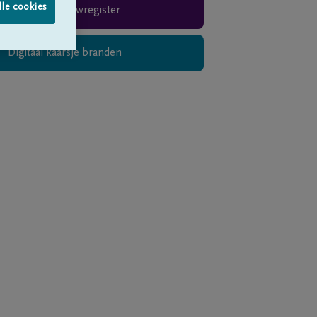
lle cookies
Rouwregister
Digitaal kaarsje branden