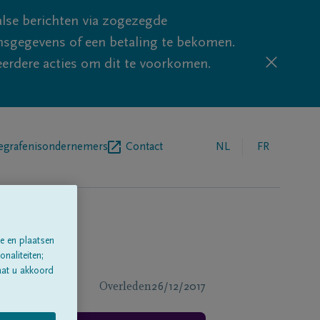
lse berichten via zogezegde
sgegevens of een betaling te bekomen.
eerdere acties om dit te voorkomen.
egrafenisondernemers
Contact
NL
FR
e en plaatsen
naliteiten;
aat u akkoord
Overleden
26/12/2017