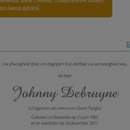
Vanderwal, Mario Crombez, Uitvaartcentrum Nuytten,
een kaarsje gebrand.