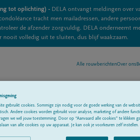
ng tot oplichting) -
DELA ontvangt meldingen over va
ondoléance tracht men mailadressen, andere persoon
controleer de afzender zorgvuldig. DELA onderneemt m
 nooit volledig uit te sluiten, dus blijf waakzaam.
Alle rouwberichten
Over ons
B
nisgeving
te gebruikt cookies. Sommige zijn nodig voor de goede werking van de websit
sch. Andere cookies worden gebruikt voor analyse, marketing of andere functio
yne
ragen we wél jouw toestemming. Door op “Aanvaard alle cookies” te klikken g
laan van alle cookies op uw apparaat. Je kan ook je voorkeuren zelf instellen.