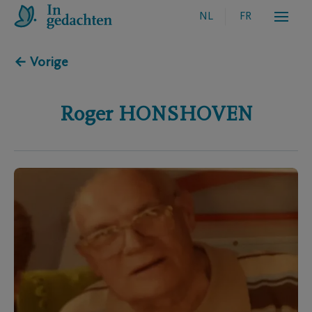
NL
FR
← Vorige
Roger
HONSHOVEN