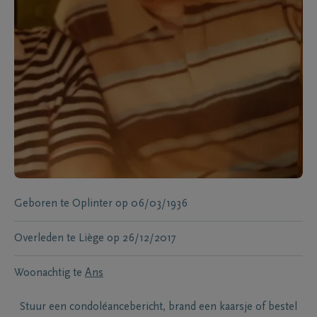
Geboren te
Oplinter
op
06/03/1936
Overleden te
Liège
op
26/12/2017
Woonachtig te
Ans
Stuur een condoléancebericht, brand een kaarsje of bestel