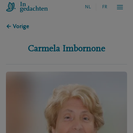
NL
FR
← Vorige
Carmela
Imbornone